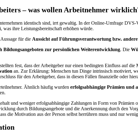
beiters – was wollen Arbeitnehmer wirklich
ternehmen identisch sind, irrt gewaltig. In der Online-Umfrage DVS-Ver
i, was ihre Leistungsbereitschaft erhöhen würde.
r Aussage für die
Aussicht auf Führungsverantwortung bzw. andere
 Bildungsangeboten zur persönlichen Weiterentwicklung
. Die
Wür
tellten fest, dass der Arbeitgeber nur einen bedingten Einfluss auf di
vation
an. Zur Erklärung: Menschen tun Dinge intrinsisch motiviert, weil 
hluss für den Arbeitgeber, dass in diesen Fällen finanzielle oder hier
teilnehmer. Ähnlich häufig wurden
erfolgsabhängige Prämien und 
en.
gehalt und weniger erfolgsabhängige Zahlungen in Form von Prämien ode
icklung durch Bildungsangebote und die Anerkennung durch den Vorgese
dass die Motivation aus der Person selbst herrühren muss und nur weni
ation