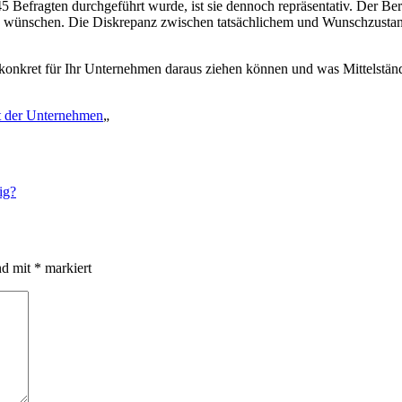
45 Befragten durchgeführt wurde, ist sie dennoch repräsentativ. Der Be
en wünschen. Die Diskrepanz zwischen tatsächlichem und Wunschzustand
onkret für Ihr Unternehmen daraus ziehen können und was Mittelständl
ht der Unternehmen
„
ig?
nd mit
*
markiert