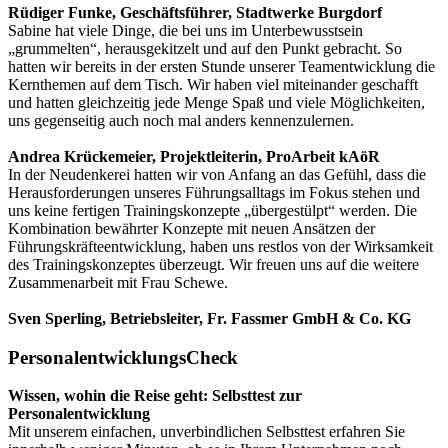
Rüdiger Funke, Geschäftsführer, Stadtwerke Burgdorf
Sabine hat viele Dinge, die bei uns im Unterbewusstsein
„grummelten“, herausgekitzelt und auf den Punkt gebracht. So
hatten wir bereits in der ersten Stunde unserer Teamentwicklung die
Kernthemen auf dem Tisch. Wir haben viel miteinander geschafft
und hatten gleichzeitig jede Menge Spaß und viele Möglichkeiten,
uns gegenseitig auch noch mal anders kennenzulernen.
Andrea Krückemeier, Projektleiterin, ProArbeit kAöR
In der Neudenkerei hatten wir von Anfang an das Gefühl, dass die
Herausforderungen unseres Führungsalltags im Fokus stehen und
uns keine fertigen Trainingskonzepte „übergestülpt“ werden. Die
Kombination bewährter Konzepte mit neuen Ansätzen der
Führungskräfteentwicklung, haben uns restlos von der Wirksamkeit
des Trainingskonzeptes überzeugt. Wir freuen uns auf die weitere
Zusammenarbeit mit Frau Schewe.
Sven Sperling, Betriebsleiter, Fr. Fassmer GmbH & Co. KG
PersonalentwicklungsCheck
Wissen, wohin die Reise geht: Selbsttest zur
Personalentwicklung
Mit unserem einfachen, unverbindlichen Selbsttest erfahren Sie