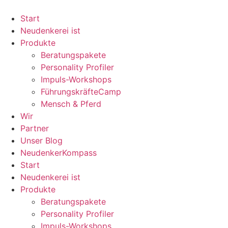
Zum
Inhalt
Start
springen
Neudenkerei ist
Produkte
Beratungspakete
Personality Profiler
Impuls-Workshops
FührungskräfteCamp
Mensch & Pferd
Wir
Partner
Unser Blog
NeudenkerKompass
Start
Neudenkerei ist
Produkte
Beratungspakete
Personality Profiler
Impuls-Workshops