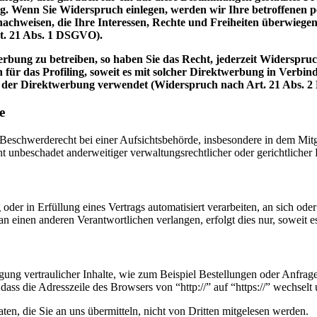
. Wenn Sie Widerspruch einlegen, werden wir Ihre betroffenen pe
achweisen, die Ihre Interessen, Rechte und Freiheiten überwiege
t. 21 Abs. 1 DSGVO).
bung zu betreiben, so haben Sie das Recht, jederzeit Widerspruc
 für das Profiling, soweit es mit solcher Direktwerbung in Verbi
 der Direktwerbung verwendet (Widerspruch nach Art. 21 Abs. 
e
schwerderecht bei einer Aufsichtsbehörde, insbesondere in dem Mitgli
 unbeschadet anderweitiger verwaltungsrechtlicher oder gerichtlicher 
oder in Erfüllung eines Vertrags automatisiert verarbeiten, an sich od
n einen anderen Verantwortlichen verlangen, erfolgt dies nur, soweit e
ung vertraulicher Inhalte, wie zum Beispiel Bestellungen oder Anfrage
dass die Adresszeile des Browsers von “http://” auf “https://” wechsel
en, die Sie an uns übermitteln, nicht von Dritten mitgelesen werden.